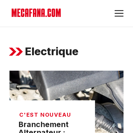
Aller
M
au
contenu
Electrique
C'EST NOUVEAU
Branchement
Alternateur :