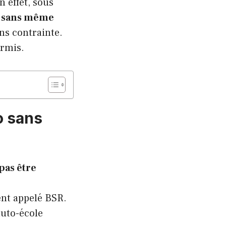
n effet, sous
s sans même
ns contrainte.
ermis.
o sans
pas être
ent appelé BSR.
auto-école