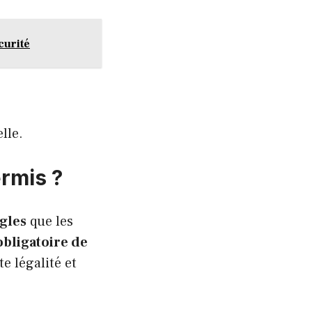
curité
lle.
rmis ?
gles
que les
obligatoire de
e légalité et