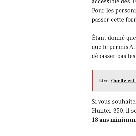
accessible dès
1
Pour les person
passer cette for
Étant donné que 
que le permis A.
dépasser pas le
Lire
Quelle est
Si vous souhait
Hunter 350
, il 
18 ans minimu