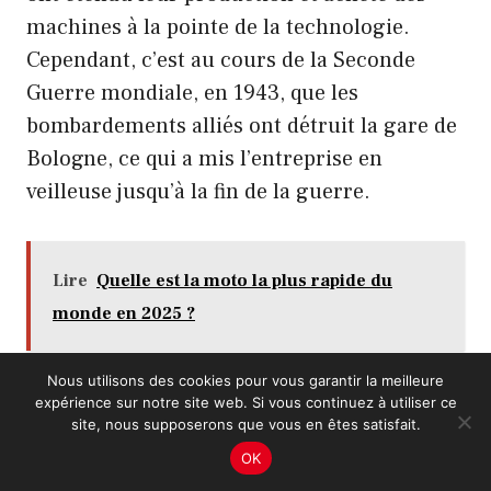
machines à la pointe de la technologie.
Cependant, c’est au cours de la Seconde
Guerre mondiale, en 1943, que les
bombardements alliés ont détruit la gare de
Bologne, ce qui a mis l’entreprise en
veilleuse jusqu’à la fin de la guerre.
Lire
Quelle est la moto la plus rapide du
monde en 2025 ?
Nous utilisons des cookies pour vous garantir la meilleure
FB Mondial a été le plus actif entre 1948 et
expérience sur notre site web. Si vous continuez à utiliser ce
1979, et a commencé à produire le premier
site, nous supposerons que vous en êtes satisfait.
moteur de 125 cm3 en 1949. Bien que
OK
l’entreprise se concentre principalement