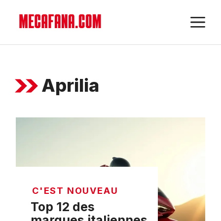
Aller
M
au
contenu
Aprilia
C'EST NOUVEAU
Top 12 des
marques italiennes