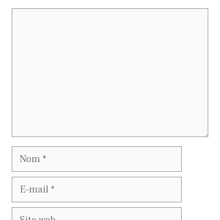
Commentaire
Nom
E-
mail
Site