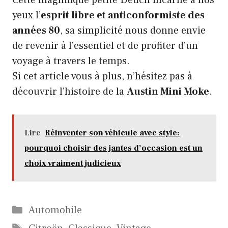
Cette magnifique petite Deuch incarne à nos
yeux l’
esprit libre et anticonformiste des
années 80
, sa simplicité nous donne envie
de revenir à l’essentiel et de profiter d’un
voyage à travers le temps.
Si cet article vous à plus, n’hésitez pas à
découvrir l’histoire de la
Austin Mini Moke
.
Lire
Réinventer son véhicule avec style:
pourquoi choisir des jantes d’occasion est un
choix vraiment judicieux
Catégories
Automobile
Étiquettes