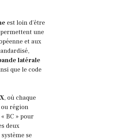
ne
est loin d’être
 permettent une
uropéenne et aux
tandardisé,
bande latérale
nsi que le code
XX
, où chaque
— ou région
 « BC » pour
les deux
e système se