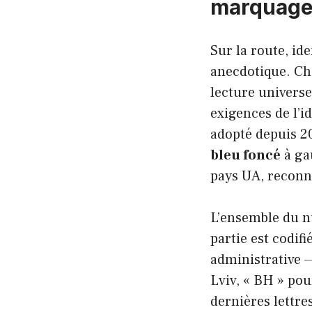
marquages
Sur la route, id
anecdotique. Ch
lecture universe
exigences de l’i
adopté depuis 2
bleu foncé
à gau
pays UA, reconnu
L’ensemble du n
partie est codifi
administrative —
Lviv, « BH » pou
dernières lettre