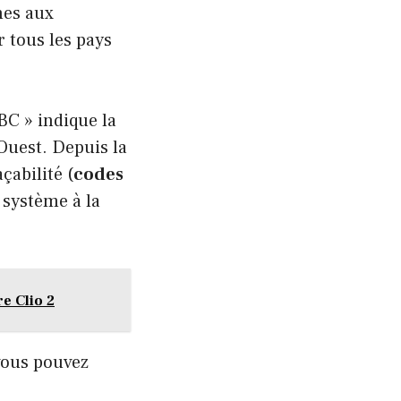
nes aux
r tous les pays
BC » indique la
’Ouest. Depuis la
çabilité (
codes
 système à la
e Clio 2
vous pouvez