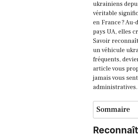
ukrainiens depui
véritable signifi
en France ? Au-
pays UA, elles c
Savoir reconnaî
un véhicule ukra
fréquents, devie
article vous pro
jamais vous sen
administratives.
Sommaire
Reconnaît