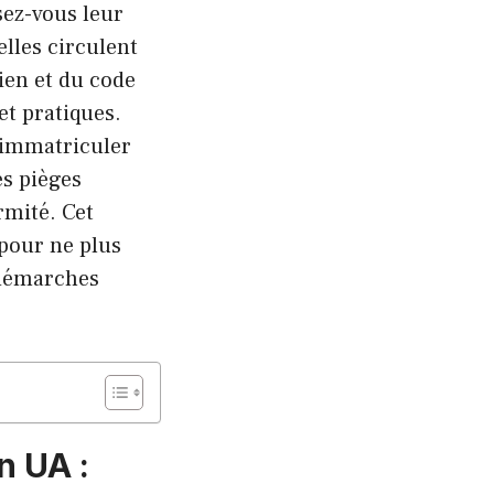
sez-vous leur
elles circulent
ien et du code
et pratiques.
 immatriculer
es pièges
rmité. Cet
 pour ne plus
 démarches
n UA :