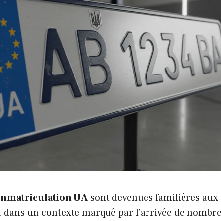
immatriculation UA
sont devenues familières aux
ut dans un contexte marqué par l’arrivée de nombr