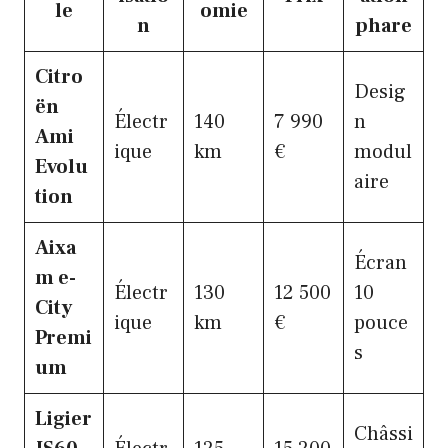
le
omie
n
phare
Citro
Desig
ën
Électr
140
7 990
n
Ami
ique
km
€
modul
Evolu
aire
tion
Aixa
Écran
m e-
Électr
130
12 500
10
City
ique
km
€
pouce
Premi
s
um
Ligier
Châssi