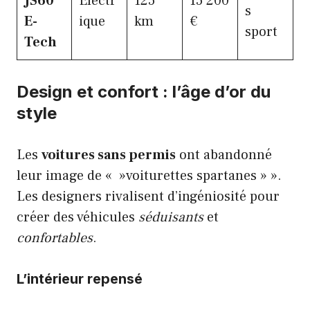
JS60
Électr
125
15 200
s
E-
ique
km
€
sport
Tech
Design et confort : l’âge d’or du
style
Les
voitures sans permis
ont abandonné
leur image de « »voiturettes spartanes » ».
Les designers rivalisent d’ingéniosité pour
créer des véhicules
séduisants
et
confortables
.
L’intérieur repensé