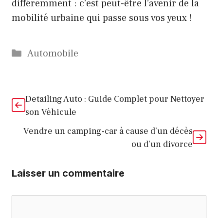
différemment : c’est peut-être l’avenir de la
mobilité urbaine qui passe sous vos yeux !
Catégories
Automobile
Detailing Auto : Guide Complet pour Nettoyer
son Véhicule
Vendre un camping-car à cause d’un décès
ou d’un divorce
Laisser un commentaire
Commentaire