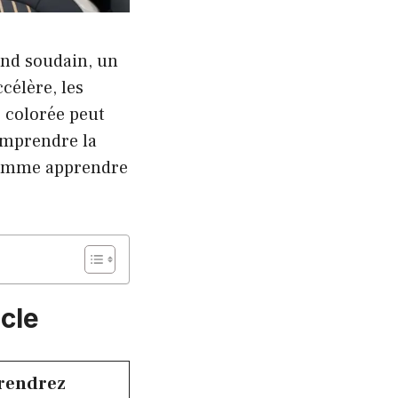
nd soudain, un
célère, les
e colorée peut
omprendre la
 comme apprendre
icle
prendrez