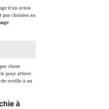
tage d’un avion
t pas choisies au
ange
lque chose
le pour attirer
rde oreille à un
chie à