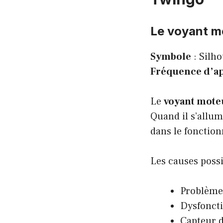
Le voyant mo
Symbole
: Silh
Fréquence d’ap
Le
voyant mote
Quand il s’allum
dans le fonctio
Les causes possi
Problème 
Dysfonct
Capteur d