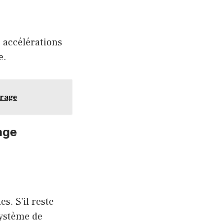
s accélérations
e.
rrage
age
s. S’il reste
système de