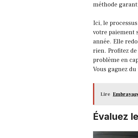
méthode garanti
Ici, le processu
votre paiement s
année. Elle redo
rien. Profitez d
problème en capi
Vous gagnez du t
Lire
Embrayage
Évaluez le