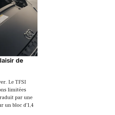
aisir de
ver. Le TFSI
ons limitées
traduit par une
r un bloc d’1,4