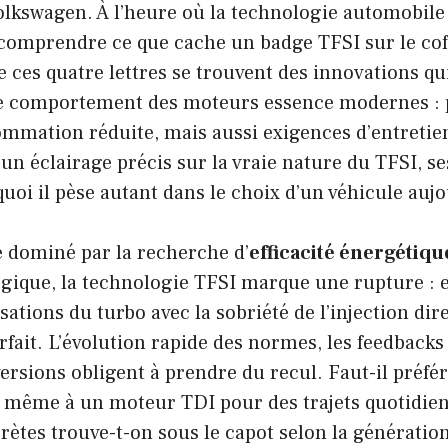
lkswagen. À l’heure où la technologie automobile 
e comprendre ce que cache un badge TFSI sur le cof
e ces quatre lettres se trouvent des innovations q
e comportement des moteurs essence modernes : 
mmation réduite, mais aussi exigences d’entretien
un éclairage précis sur la vraie nature du TFSI, se
quoi il pèse autant dans le choix d’un véhicule auj
dominé par la recherche d’
efficacité énergétiqu
gique, la technologie TFSI marque une rupture : e
sations du turbo avec la sobriété de l’injection dir
rfait. L’évolution rapide des normes, les feedbacks 
 versions obligent à prendre du recul. Faut-il préfé
u même à un moteur TDI pour des trajets quotidien
rètes trouve-t-on sous le capot selon la génératio