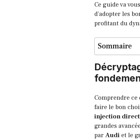
Ce guide va vous
d’adopter les bo
profitant du d
Sommaire
Décryptage
fondemen
Comprendre ce q
faire le bon cho
injection direc
grandes avancée
par
Audi
et le 