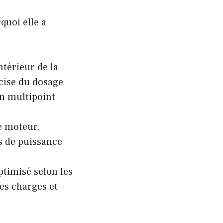
uoi elle a
ntérieur de la
cise du dosage
on multipoint
e moteur,
s de puissance
timisé selon les
es charges et