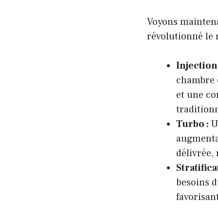
Voyons maintena
révolutionné le
Injection
chambre d
et une co
traditionn
Turbo :
U
augmentan
délivrée,
Stratific
besoins d
favorisan