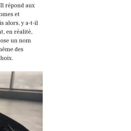
 Il répond aux
nomes et
alors, y a-t-il
, en réalité,
ppose un nom
 même des
choix.