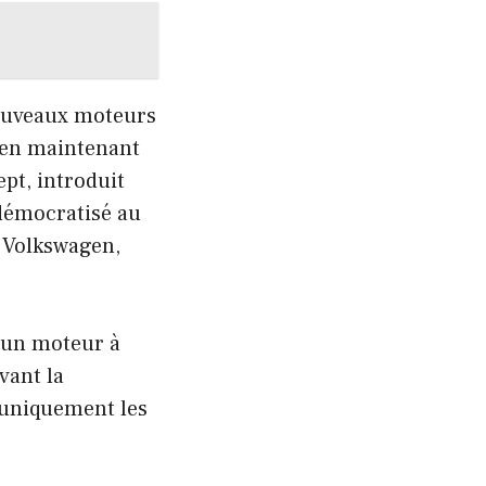
nouveaux moteurs
t en maintenant
ept, introduit
 démocratisé au
r Volkswagen,
e un moteur à
vant la
uniquement les