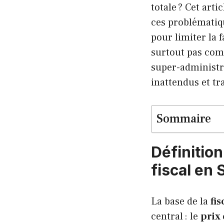
totale ? Cet art
ces problématiqu
pour limiter la 
surtout pas com
super-administré
inattendus et tr
Sommaire
Définitio
fiscal en
La base de la
fi
central : le
prix 