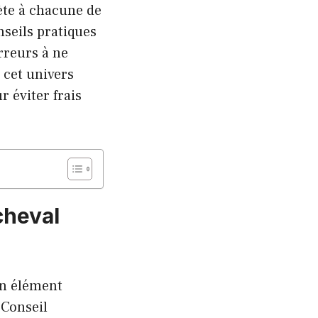
rète à chacune de
seils pratiques
rreurs à ne
 cet univers
 éviter frais
cheval
un élément
 Conseil