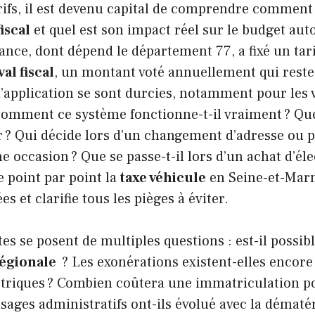
rifs, il est devenu capital de comprendre comment 
iscal
et quel est son impact réel sur le budget aut
ance, dont dépend le département 77, a fixé un tar
al fiscal
, un montant voté annuellement qui reste
d’application se sont durcies, notamment pour les 
 comment ce système fonctionne-t-il vraiment ? Q
r ? Qui décide lors d’un changement d’adresse ou 
 occasion ? Que se passe-t-il lors d’un achat d’éle
e point par point la
taxe véhicule
en Seine-et-Marn
es et clarifie tous les pièges à éviter.
es se posent de multiples questions : est-il possibl
régionale
? Les exonérations existent-elles encore
ctriques ? Combien coûtera une immatriculation p
sages administratifs ont-ils évolué avec la dématér