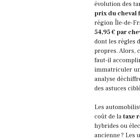
évolution des ta
prix du cheval f
région Île-de-Fr
54,95 € par chev
dont les règles 
propres. Alors,
faut-il accompli
immatriculer une
analyse déchiffr
des astuces ciblé
Les automobilist
coût de la
taxe 
hybrides ou éle
ancienne ? Les u