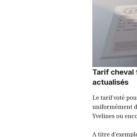
Tarif cheval
actualisés
Le tarif voté po
uniformément dan
Yvelines ou enc
A titre d’exempl