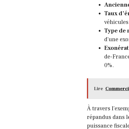
Ancienne
Taux d’é
véhicules
Type de 
d’une exo
Exonérat
de-France
0%.
Lire
Commercial
À travers l’exem
répandus dans le
puissance fiscal