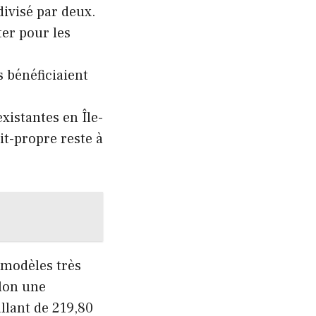
 divisé par deux.
ter pour les
s bénéficiaient
xistantes en Île-
it-propre reste à
 modèles très
elon une
llant de 219,80