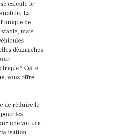
se calcule le
omobile. La
if unique de
 stable, mais
véhicules
uelles démarches
pour
ctrique ? Cette
e, vous offre
e de réduire le
 pour les
our une voiture
ialisation