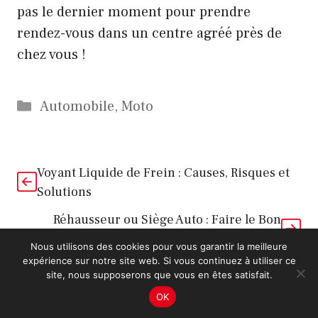
pas le dernier moment pour prendre
rendez-vous dans un centre agréé près de
chez vous !
Catégories
Automobile
,
Moto
Voyant Liquide de Frein : Causes, Risques et
Solutions
Réhausseur ou Siège Auto : Faire le Bon
Choix
Nous utilisons des cookies pour vous garantir la meilleure
expérience sur notre site web. Si vous continuez à utiliser ce
site, nous supposerons que vous en êtes satisfait.
Laisser un commentaire
OK