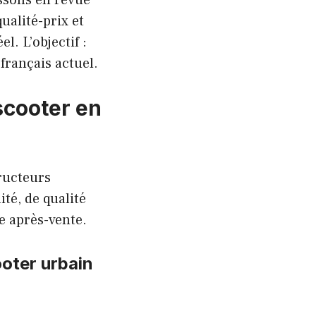
ssons en revue
ualité-prix et
l. L’objectif :
français actuel.
scooter en
ructeurs
ité, de qualité
e après-vente.
oter urbain