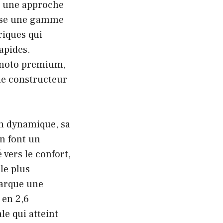
à une approche
ose une gamme
riques qui
apides.
a moto premium,
 le constructeur
gn dynamique, sa
n font un
vers le confort,
le plus
marque une
 en 2,6
e qui atteint