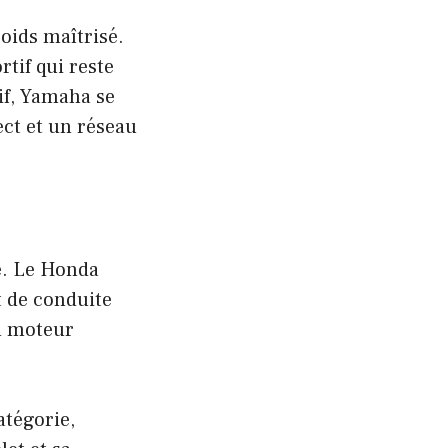
oids maîtrisé.
tif qui reste
if, Yamaha se
ct et un réseau
e. Le Honda
t de conduite
n moteur
atégorie,