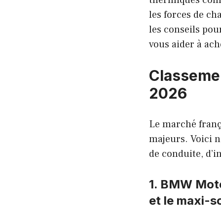
thermiques comm
les forces de ch
les conseils pour
vous aider à ach
Classemen
2026
Le marché franç
majeurs. Voici no
de conduite, d’i
1. BMW Motor
et le maxi-s