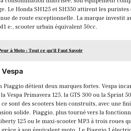
 sa consommation maîtrisée, son équipement compl
ge. Le Honda SH125 et SH350 attirent les puristes 
nue de route exceptionnelle. La marque investit au
1 e:, scooter urbain équivalent 50cc.
eur à Moto : Tout ce qu'il Faut Savoir
t Vespa
n Piaggio détient deux marques fortes. Vespa incar
la Vespa Primavera 125, la GTS 300 ou la Sprint 50
 ce sont des scooters bien construits, avec une fin
sion solide. Piaggio, plus tourné vers la fonctionn
Liberty 125 ou le maxi-scooter MP3 à trois roues q
 grâce à son équivalent moto. Le Piaggio 1 électriq