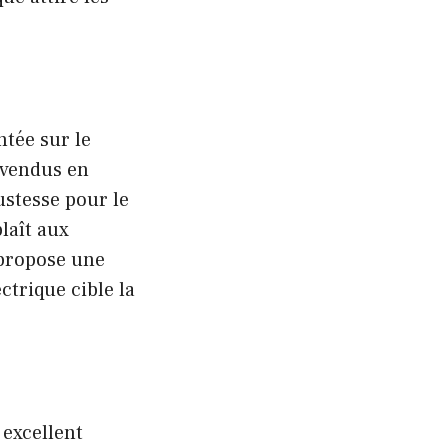
ntée sur le
s vendus en
ustesse pour le
laît aux
 propose une
trique cible la
excellent