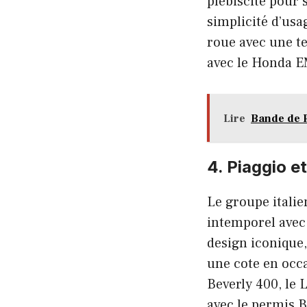
plébiscité pour
simplicité d’usa
roue avec une te
avec le Honda EM
Lire
Bande de P
4. Piaggio e
Le groupe italie
intemporel avec 
design iconique,
une cote en occa
Beverly 400, le 
avec le permis B