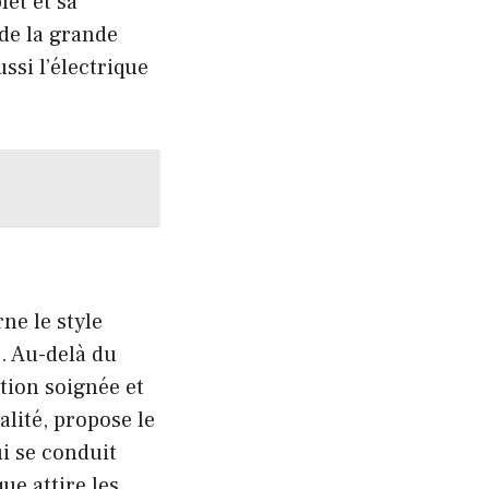
et et sa
de la grande
ssi l’électrique
ne le style
. Au-delà du
ition soignée et
alité, propose le
ui se conduit
ue attire les