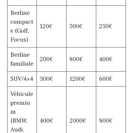
Berline
compact
120€
500€
250€
e (Golf,
Focus)
Berline
200€
800€
400€
familiale
SUV/4×4
300€
1200€
600€
Véhicule
premiu
m
(BMW,
400€
2000€
800€
Audi,