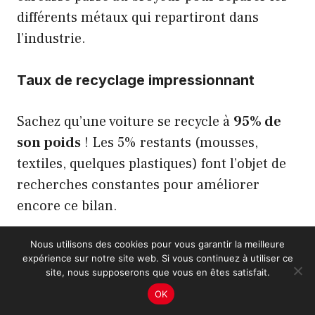
différents métaux qui repartiront dans
l’industrie.
Taux de recyclage impressionnant
Sachez qu’une voiture se recycle à
95% de
son poids
! Les 5% restants (mousses,
textiles, quelques plastiques) font l’objet de
recherches constantes pour améliorer
encore ce bilan.
Nous utilisons des cookies pour vous garantir la meilleure
De quoi relativiser la « »mort » » de votre
expérience sur notre site web. Si vous continuez à utiliser ce
fidèle compagnon : elle contribue à la
site, nous supposerons que vous en êtes satisfait.
fabrication de nouvelles voitures,
OK
électroménager, mobilier urbain…