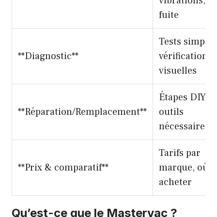
vibrations,
fuite
Tests simples
**Diagnostic**
vérifications
visuelles
Étapes DIY,
**Réparation/Remplacement**
outils
nécessaires
Tarifs par
**Prix & comparatif**
marque, où
acheter
Qu’est-ce que le Mastervac ?