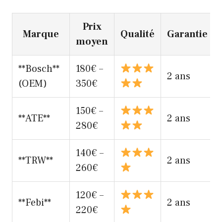
Prix
Marque
Qualité
Garantie
moyen
**Bosch**
180€ –
2 ans
(OEM)
350€
150€ –
**ATE**
2 ans
280€
140€ –
**TRW**
2 ans
260€
120€ –
**Febi**
2 ans
220€