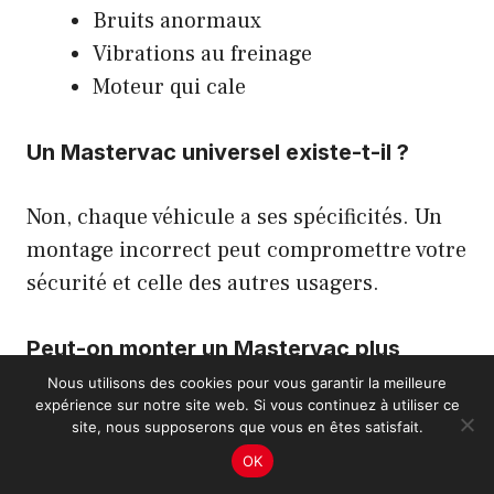
Bruits anormaux
Vibrations au freinage
Moteur qui cale
Un Mastervac universel existe-t-il ?
Non, chaque véhicule a ses spécificités. Un
montage incorrect peut compromettre votre
sécurité et celle des autres usagers.
Peut-on monter un Mastervac plus
grand ?
Nous utilisons des cookies pour vous garantir la meilleure
expérience sur notre site web. Si vous continuez à utiliser ce
site, nous supposerons que vous en êtes satisfait.
C’est possible mais déconseillé. Un diamètre
OK
inadapté peut créer un déséquilibre dans le