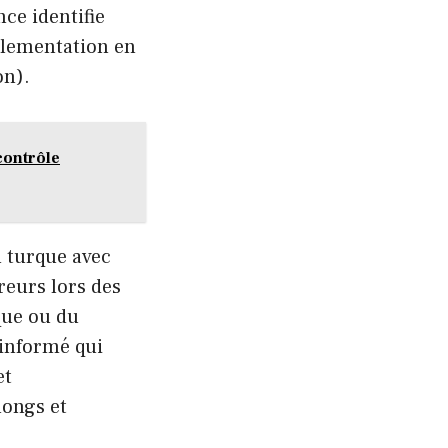
ce identifie
glementation en
on).
contrôle
n turque avec
reurs lors des
que ou du
 informé qui
et
longs et