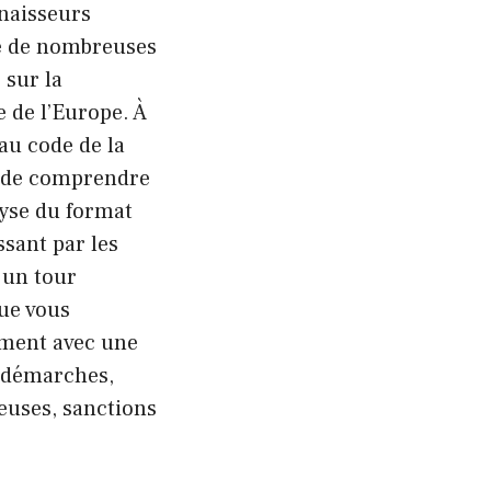
nnaisseurs
ve de nombreuses
 sur la
 de l’Europe. À
au code de la
l de comprendre
lyse du format
sant par les
e un tour
Que vous
ement avec une
 démarches,
euses, sanctions