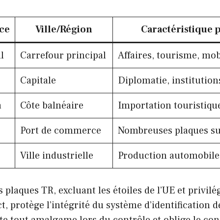
ce
Ville/Région
Caractéristique 
l
Carrefour principal
Affaires, tourisme, mob
Capitale
Diplomatie, institution
a
Côte balnéaire
Importation touristiqu
Port de commerce
Nombreuses plaques su
Ville industrielle
Production automobile
s plaques TR, excluant les étoiles de l’UE et privil
ct, protège l’intégrité du système d’identification 
te tout amalgame lors du contrôle et oblige le co