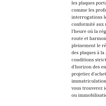
les plaques port
comme les profa
interrogations lé
conformité aux r
l’heure où la ré
route et harmon
pleinement le ré
des plaques à la
conditions stric
d’horizon des en
projetiez d’ache
immatriculation
vous trouverez i
ou immobilisatio