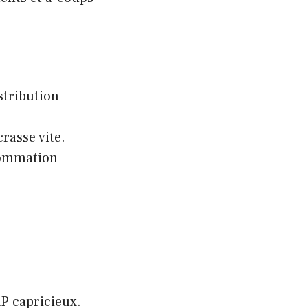
stribution
crasse vite.
sommation
P capricieux.