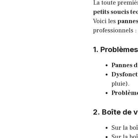
La toute premiè
petits soucis t
Voici les
panne
professionnels :
1. Problèmes
Pannes d
Dysfonct
pluie).
Problème
2. Boîte de 
Sur la bo
Sur la bo