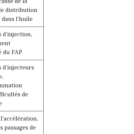
casse de la
e distribution
dans l’huile
d’injection,
ment
é du FAP
 d’injecteurs
o,
mmation
fficultés de
e
l’accélération,
es passages de