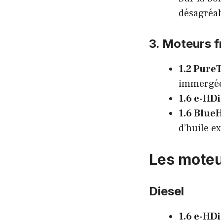
désagréab
3. Moteurs f
1.2 PureT
immergé
1.6 e-HDi
1.6 Blue
d’huile ex
Les moteu
Diesel
1.6 e-HDi