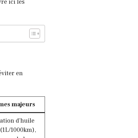
e ici les
éviter en
mes majeurs
tion d’huile
(1L/1000km),