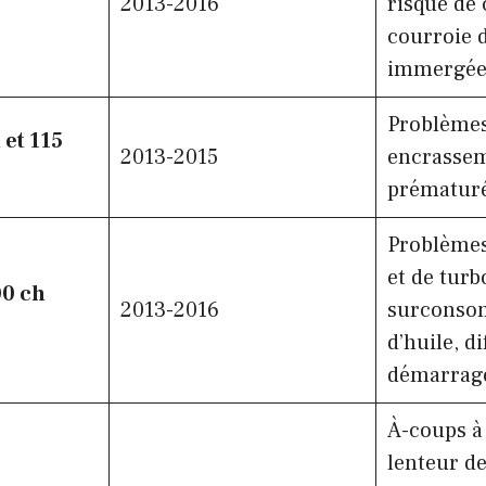
2013-2016
risque de 
courroie d
immergée 
Problèmes 
 et 115
2013-2015
encrasse
prématur
Problèmes
et de turb
00 ch
2013-2016
surconso
d’huile, di
démarrag
À-coups à 
lenteur d