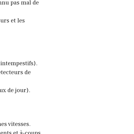
onnu pas mal de
urs et les
intempestifs).
étecteurs de
ux de jour).
nes vitesses.
lents et à-coups