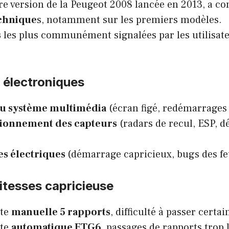
re version de la Peugeot 2008 lancée en 2013, a c
echnique
s, notamment sur les premiers modèles.
s
les plus communément signalées par les utilisate
 électroniques
u système multimédia
(écran figé, redémarrages 
ionnement des capteurs
(radars de recul, ESP, d
s électriques
(démarrage capricieux, bugs des fe
vitesses capricieuse
îte
manuelle 5 rapports
, difficulté à passer certai
îte
automatique ETG6
, passages de rapports trop 