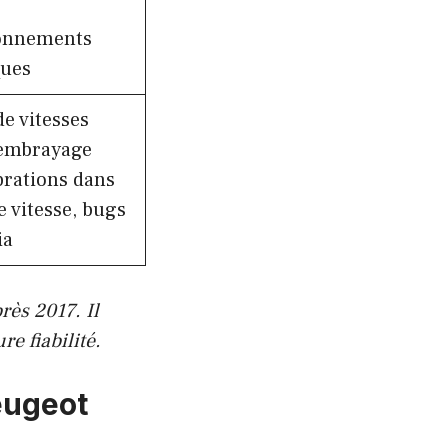
ionnements
ques
e vitesses
, embrayage
ibrations dans
de vitesse, bugs
ia
rès 2017. Il
e fiabilité.
eugeot