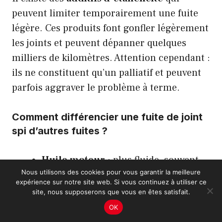
peuvent limiter temporairement une fuite
légère. Ces produits font gonfler légèrement
les joints et peuvent dépanner quelques
milliers de kilomètres. Attention cependant :
ils ne constituent qu’un palliatif et peuvent
parfois aggraver le problème à terme.
Comment différencier une fuite de joint
spi d’autres fuites ?
Huile moteur
: plus fluide, souvent
Nous utilisons des cookies pour vous garantir la meilleure
noire, présence au niveau du bloc
expérience sur notre site web. Si vous continuez à utiliser ce
moteur
site, nous supposerons que vous en êtes satisfait.
Huile de boîte
: plus visqueuse,
OK
couleur ambrée à brunâtre, odeur