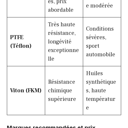
es, prix
e modérée
abordable
Très haute
Conditions
résistance,
PTFE
sévères,
longévité
(Téflon)
sport
exceptionne
automobile
lle
Huiles
Résistance
synthétique
Viton (FKM)
chimique
s, haute
supérieure
températur
e
Marques recommandées et prix