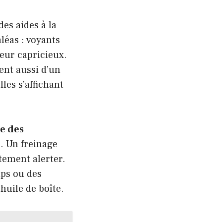
des aides à la
léas : voyants
teur capricieux.
ent aussi d’un
lles s’affichant
e des
e. Un freinage
tement alerter.
ups ou des
’huile de boîte.