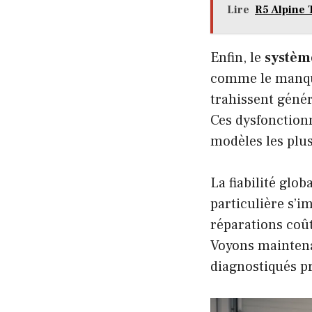
Lire
R5 Alpine 
Enfin, le
système
comme le manque
trahissent géné
Ces dysfonction
modèles les plus
La fiabilité glo
particulière s’i
réparations coût
Voyons maintena
diagnostiqués p