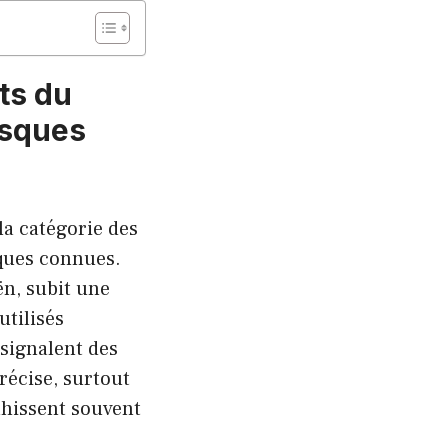
ts du
isques
la catégorie des
iques connues.
ën, subit une
utilisés
signalent des
récise, surtout
ahissent souvent