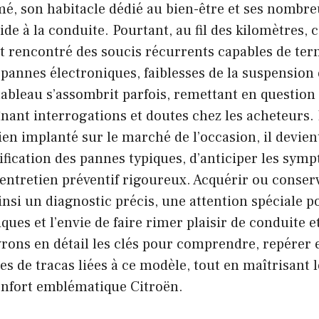
mé, son habitacle dédié au bien-être et ses nombr
ide à la conduite. Pourtant, au fil des kilomètres, 
t rencontré des soucis récurrents capables de tern
 pannes électroniques, faiblesses de la suspension 
tableau s’assombrit parfois, remettant en question l
nant interrogations et doutes chez les acheteurs. 
ien implanté sur le marché de l’occasion, il devien
tification des pannes typiques, d’anticiper les symp
entretien préventif rigoureux. Acquérir ou conser
insi un diagnostic précis, une attention spéciale p
ues et l’envie de faire rimer plaisir de conduite et
ons en détail les clés pour comprendre, repérer et
es de tracas liées à ce modèle, tout en maîtrisant l
onfort emblématique Citroën.