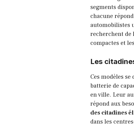
segments disponi
chacune répondan
automobilistes u
recherchent de l
compactes et le
Les citadine
Ces modèles se d
batterie de cap
en ville. Leur 
répond aux beso
des citadines é
dans les centres