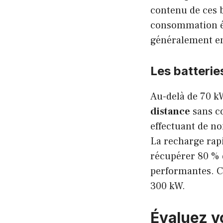
contenu de ces b
consommation én
généralement ent
Les batterie
Au-delà de 70 kW
distance
sans co
effectuant de n
La recharge rap
récupérer 80 % d
performantes. C
300 kW.
Évaluez vo