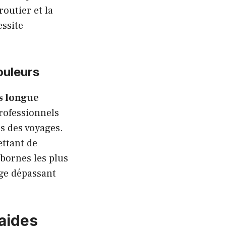
outier et la
ssite
ouleurs
s longue
rofessionnels
s des voyages.
ettant de
bornes les plus
ge dépassant
’aides