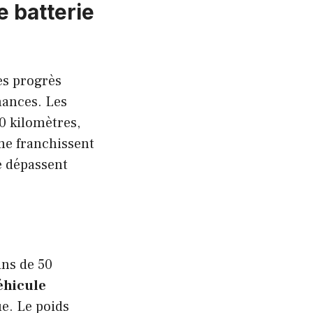
 batterie
es progrès
mances. Les
0 kilomètres,
me franchissent
e dépassent
ins de 50
éhicule
e. Le poids