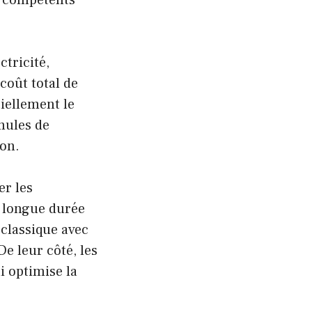
es compétents
ctricité,
 coût total de
iellement le
rmules de
ion.
er les
n longue durée
 classique avec
De leur côté, les
i optimise la