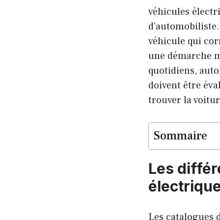
véhicules électr
d’automobiliste.
véhicule qui cor
une démarche mé
quotidiens, aut
doivent être éva
trouver la voitu
Sommaire
Les diffé
électriqu
Les catalogues d