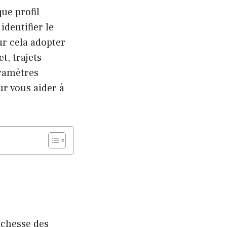
ue profil
dentifier le
ur cela adopter
, trajets
ramètres
ur vous aider à
ichesse des