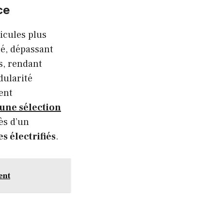
ce
hicules plus
é, dépassant
s, rendant
dularité
ent
une sélection
ès d’un
 électrifiés
.
ent