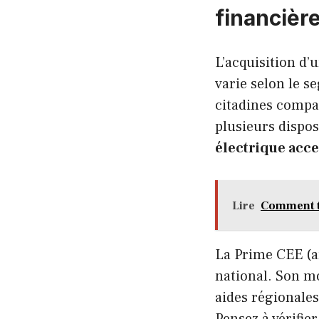
financièr
L’acquisition d’
varie selon le s
citadines compa
plusieurs disposi
électrique acce
Lire
Comment tr
La Prime CEE (an
national. Son mo
aides régionales